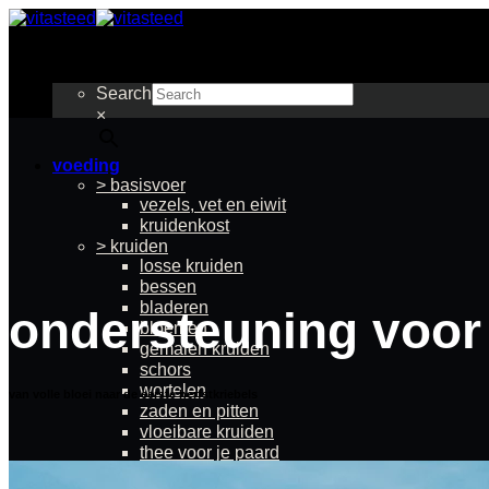
Ga
naar
inhoud
Search
×
voeding
> basisvoer
vezels, vet en eiwit
kruidenkost
> kruiden
losse kruiden
bessen
bladeren
ondersteuning voor
bloemen
gemalen kruiden
schors
wortelen
van volle bloei naar de eerste herfstkriebels
zaden en pitten
vloeibare kruiden
thee voor je paard
> kruidenmixen