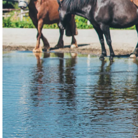
> huid en haar
> hoefverzorging
> borstels van Cappall
> borstels van Borstiq
> eerste hulp
> etherische olie
maak zelf verzorgingsspray
wanneer welke klei?
voeten
hoefschoen passervice
productoverzicht
hoefverzorging
hoefschoenen
> cavallo
> evoboot
> explora boot
> flex boots
> pioneer hoof boots
> renegade boots
> scootboot
> swiss galoppers
verrijking
> equithink
> geai vert