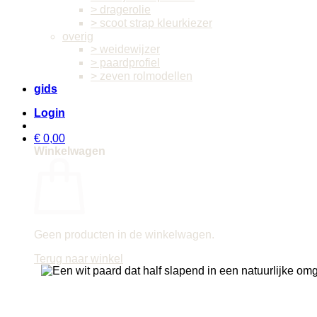
> dragerolie
> scoot strap kleurkiezer
overig
> weidewijzer
> paardprofiel
> zeven rolmodellen
gids
Login
€
0,00
Winkelwagen
Geen producten in de winkelwagen.
Terug naar winkel