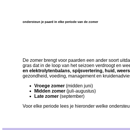
ondersteun je paard in elke periode van de zomer
drie periodes
De zomer brengt voor paarden een ander soort uitdag
gras dat in de loop van het seizoen verdroogt en w
en elektrolytenbalans, spijsvertering, huid, weer
gezondheid, voeding, management en kruidenadvies
Vroege zomer
(midden juni)
Midden zomer
(juli-augustus)
Late zomer
(september)
Voor elke periode lees je hieronder welke ondersteun