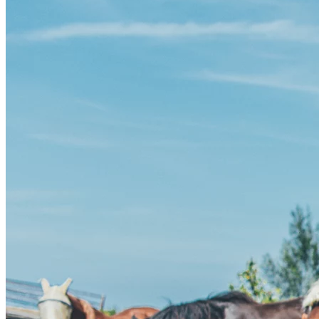
ESC Laboratoire
Natusat
Per Naturam
Vitasteed
oorsprongkruiden
> supplementen
aminozuren
bouwstoffen
mineralen en zouten
spoorelementen
vitaminen
samengestelde supplementen
vloeibare supplementen
> The Horsup Company
> overig
fruit (gedroogd)
fungi
likstenen
beloning
olie
koekjes bakken
over voeding
verzorging
lees meer over verzorging