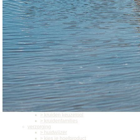
> heica oy
> herbi horse
> hippiehorses
> horseup company
> unika
zelf knabbelhout maken
over ons
> manifest van Vitasteed
> het verhaal van Vitasteed
> onze leveranciers
tools
overzicht
voeding
> ruwvoeranalyse
> equiscore
> kruidensorteerder
> kruidenrisicotool
> kruiden contraindicatie
> kruiden op smaak
> kruiden keuzetool
> kruidenfamilies
verzorging
> huidwijzer
> kies je hoefproduct