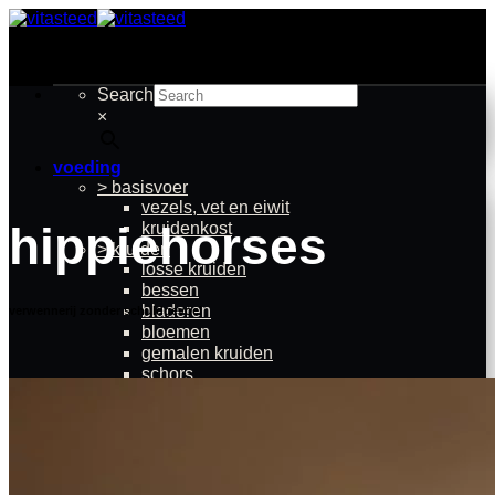
Ga
naar
inhoud
Search
×
voeding
> basisvoer
vezels, vet en eiwit
hippiehorses
kruidenkost
> kruiden
losse kruiden
bessen
bladeren
verwennerij zonder schuldgevoel
bloemen
gemalen kruiden
schors
wortelen
zaden en pitten
vloeibare kruiden
thee voor je paard
> kruidenmixen