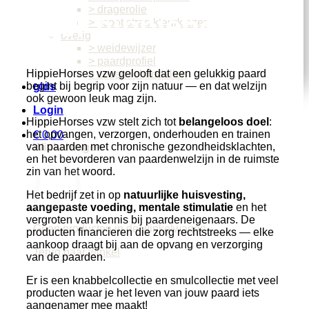
> dragerolie
over hippiehorses
> scoot strap kleurkiezer
overig
> weidewijzer
> paardprofiel
HippieHorses vzw gelooft dat een gelukkig paard
> zeven rolmodellen
begint bij begrip voor zijn natuur — en dat welzijn
gids
ook gewoon leuk mag zijn.
Login
HippieHorses vzw stelt zich tot
belangeloos doel
:
het opvangen, verzorgen, onderhouden en trainen
€
0,00
van paarden met chronische gezondheidsklachten,
Winkelwagen
en het bevorderen van paardenwelzijn in de ruimste
zin van het woord.
Het bedrijf zet in op
natuurlijke huisvesting,
aangepaste voeding, mentale stimulatie
en het
vergroten van kennis bij paardeneigenaars. De
Geen producten in de winkelwagen.
producten financieren die zorg rechtstreeks — elke
aankoop draagt bij aan de opvang en verzorging
Terug naar winkel
van de paarden.
Er is een knabbelcollectie en smulcollectie met veel
producten waar je het leven van jouw paard iets
aangenamer mee maakt!