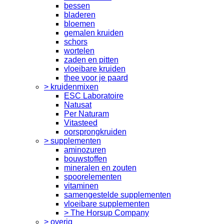
bessen
bladeren
bloemen
gemalen kruiden
schors
wortelen
zaden en pitten
vloeibare kruiden
thee voor je paard
> kruidenmixen
ESC Laboratoire
Natusat
Per Naturam
Vitasteed
oorsprongkruiden
> supplementen
aminozuren
bouwstoffen
mineralen en zouten
spoorelementen
vitaminen
samengestelde supplementen
vloeibare supplementen
> The Horsup Company
> overig