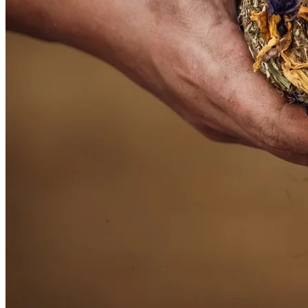
> huid en haar
> hoefverzorging
> borstels van Cappall
> borstels van Borstiq
> eerste hulp
> etherische olie
maak zelf verzorgingsspray
wanneer welke klei?
voeten
hoefschoen passervice
productoverzicht
hoefverzorging
hoefschoenen
> cavallo
> evoboot
> explora boot
> flex boots
> pioneer hoof boots
> renegade boots
> scootboot
> swiss galoppers
verrijking
> equithink
> geai vert