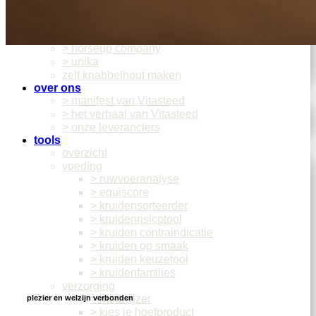
> heica oy
> herbi horse
> hippiehorses
> horseup company
> unika
zelf knabbelhout maken
over ons
> manifest van Vitasteed
> het verhaal van Vitasteed
> onze leveranciers
tools
overzicht
voeding
> ruwvoeranalyse
> equiscore
> kruidensorteerder
> kruidenrisicotool
> kruiden contraindicatie
> kruiden op smaak
> kruiden keuzetool
> kruidenfamilies
verzorging
> huidwijzer
plezier en welzijn verbonden
> kies je hoefproduct