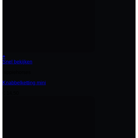
+
Snel bekijken
hippiehorses
Knabbelketting mini
€
14,50