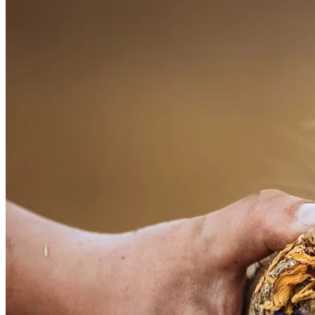
ESC Laboratoire
Natusat
Per Naturam
Vitasteed
oorsprongkruiden
> supplementen
aminozuren
bouwstoffen
mineralen en zouten
spoorelementen
vitaminen
samengestelde supplementen
vloeibare supplementen
> The Horsup Company
> overig
fruit (gedroogd)
fungi
likstenen
beloning
olie
koekjes bakken
over voeding
verzorging
lees meer over verzorging