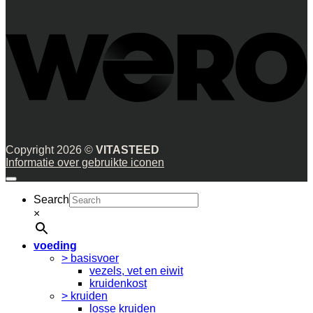
Copyright 2026 ©
VITASTEED
Informatie over gebruikte iconen
Search
×
voeding
> basisvoer
vezels, vet en eiwit
kruidenkost
> kruiden
losse kruiden