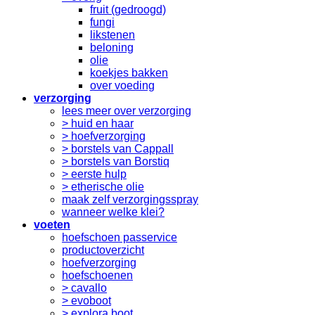
fruit (gedroogd)
fungi
likstenen
beloning
olie
koekjes bakken
over voeding
verzorging
lees meer over verzorging
> huid en haar
> hoefverzorging
> borstels van Cappall
> borstels van Borstiq
> eerste hulp
> etherische olie
maak zelf verzorgingsspray
wanneer welke klei?
voeten
hoefschoen passervice
productoverzicht
hoefverzorging
hoefschoenen
> cavallo
> evoboot
> explora boot