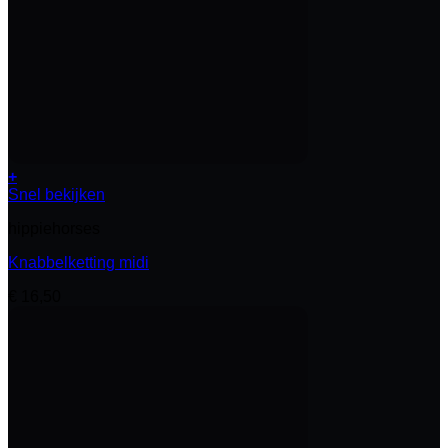
+
Snel bekijken
hippiehorses
Knabbelketting midi
€
16,50