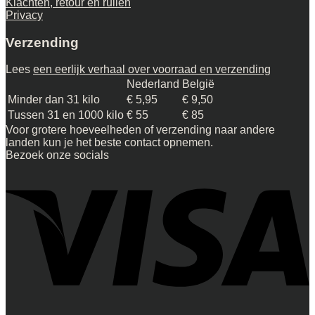
Klachten, retour en ruilen
Privacy
Verzending
Lees
een eerlijk verhaal over voorraad en verzending
Nederland
België
Minder dan 31 kilo
€ 5,95
€ 9,50
Tussen 31 en 1000 kilo
€ 55
€ 85
Voor grotere hoeveelheden of verzending naar andere
landen kun je het beste contact opnemen.
Bezoek onze socials
V