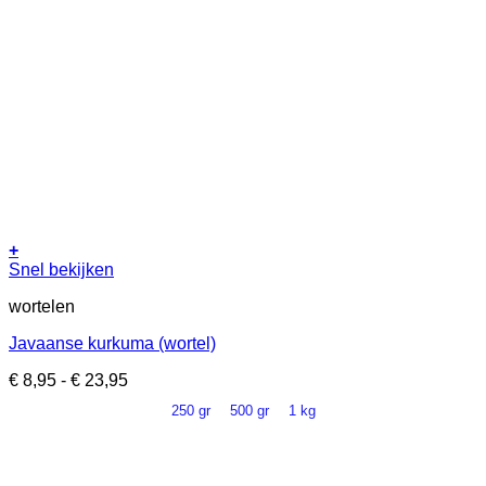
+
Dit
Snel bekijken
product
wortelen
heeft
meerdere
Javaanse kurkuma (wortel)
variaties.
Deze
Prijsklasse:
€
8,95
-
€
23,95
optie
€ 8,95
kan
250 gr
500 gr
1 kg
tot
gekozen
€ 23,95
worden
op
de