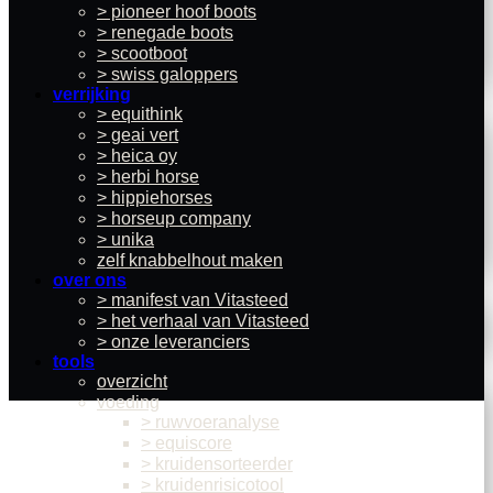
> pioneer hoof boots
> renegade boots
> scootboot
> swiss galoppers
verrijking
> equithink
> geai vert
> heica oy
> herbi horse
> hippiehorses
> horseup company
> unika
zelf knabbelhout maken
over ons
> manifest van Vitasteed
> het verhaal van Vitasteed
> onze leveranciers
tools
overzicht
voeding
> ruwvoeranalyse
> equiscore
> kruidensorteerder
> kruidenrisicotool