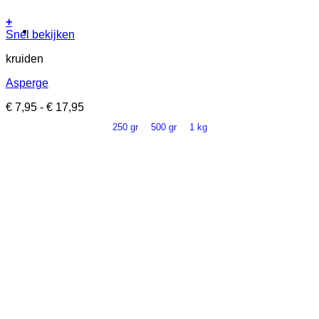
+
Dit
Snel bekijken
product
kruiden
heeft
meerdere
Asperge
variaties.
Deze
Prijsklasse:
€
7,95
-
€
17,95
optie
€ 7,95
kan
250 gr
500 gr
1 kg
tot
gekozen
€ 17,95
worden
op
de
productpagina