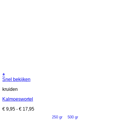
productpagina
+
Dit
Snel bekijken
product
kruiden
heeft
meerdere
Kalmoeswortel
variaties.
Deze
Prijsklasse:
€
9,95
-
€
17,95
optie
€ 9,95
kan
250 gr
500 gr
tot
gekozen
€ 17,95
worden