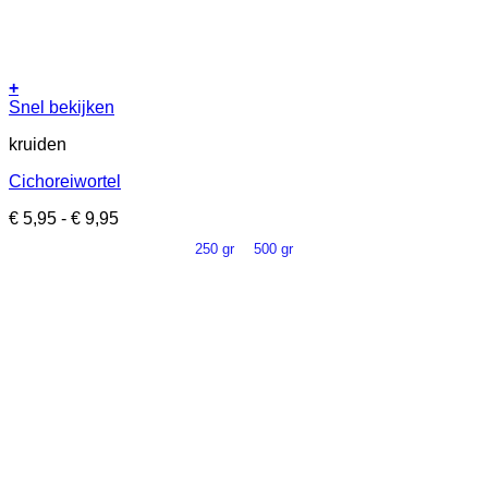
+
Dit
Snel bekijken
product
kruiden
heeft
meerdere
Cichoreiwortel
variaties.
Deze
Prijsklasse:
€
5,95
-
€
9,95
optie
€ 5,95
kan
250 gr
500 gr
tot
gekozen
€ 9,95
worden
op
de
productpagina