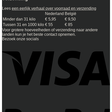
Lees
een eerlijk verhaal over voorraad en verzending
Nederland
België
Minder dan 31 kilo
€ 5,95
€ 9,50
Tussen 31 en 1000 kilo
€ 55
€ 85
Voor grotere hoeveelheden of verzending naar andere
landen kun je het beste contact opnemen.
Bezoek onze socials
V
P