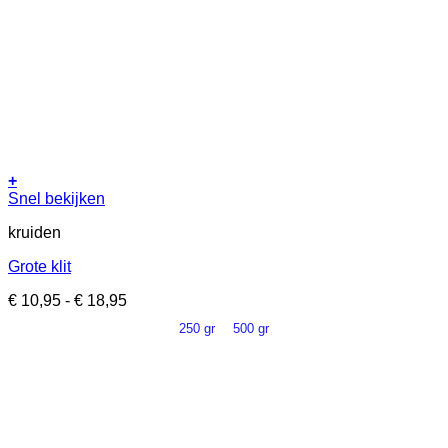
+
Dit
Snel bekijken
product
kruiden
heeft
meerdere
Grote klit
variaties.
Deze
Prijsklasse:
€
10,95
-
€
18,95
optie
€ 10,95
kan
250 gr
500 gr
tot
gekozen
€ 18,95
worden
op
de
productpagina