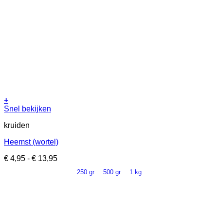
+
Dit
Snel bekijken
product
kruiden
heeft
meerdere
Heemst (wortel)
variaties.
Deze
Prijsklasse:
€
4,95
-
€
13,95
optie
€ 4,95
kan
250 gr
500 gr
1 kg
tot
gekozen
€ 13,95
worden
op
de
productpagina