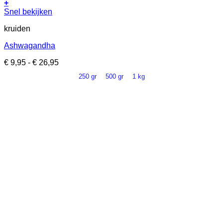
+
Dit
Snel bekijken
product
kruiden
heeft
meerdere
Ashwagandha
variaties.
Deze
Prijsklasse:
€
9,95
-
€
26,95
optie
€ 9,95
kan
250 gr
500 gr
1 kg
tot
gekozen
€ 26,95
worden
op
de
productpagina