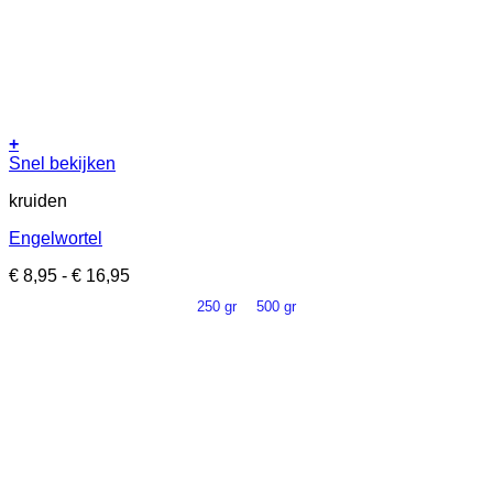
+
Dit
Snel bekijken
product
kruiden
heeft
meerdere
Engelwortel
variaties.
Deze
Prijsklasse:
€
8,95
-
€
16,95
optie
€ 8,95
kan
250 gr
500 gr
tot
gekozen
€ 16,95
worden
op
de
productpagina