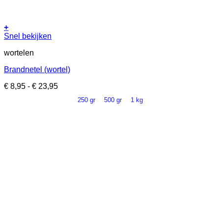
+
Dit
Snel bekijken
product
wortelen
heeft
meerdere
Brandnetel (wortel)
variaties.
Deze
Prijsklasse:
€
8,95
-
€
23,95
optie
€ 8,95
kan
250 gr
500 gr
1 kg
tot
gekozen
€ 23,95
worden
op
de
productpagina