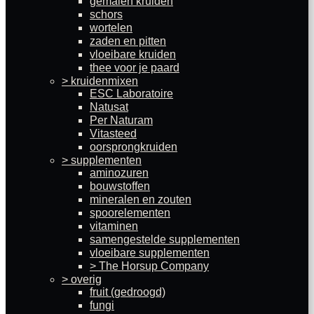
gemalen kruiden
schors
wortelen
zaden en pitten
vloeibare kruiden
thee voor je paard
> kruidenmixen
ESC Laboratoire
Natusat
Per Naturam
Vitasteed
oorsprongkruiden
> supplementen
aminozuren
bouwstoffen
mineralen en zouten
spoorelementen
vitaminen
samengestelde supplementen
vloeibare supplementen
> The Horsup Company
> overig
fruit (gedroogd)
fungi