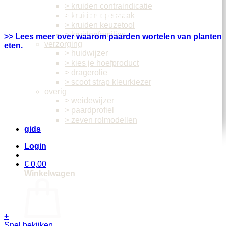
> kruiden contraindicatie
Wortelen van planten
> kruiden op smaak
> kruiden keuzetool
> kruidenfamilies
>> Lees meer over waarom paarden wortelen van planten
verzorging
eten.
> huidwijzer
> kies je hoefproduct
> dragerolie
> scoot strap kleurkiezer
overig
> weidewijzer
> paardprofiel
> zeven rolmodellen
gids
Login
€
0,00
Winkelwagen
+
Dit
Snel bekijken