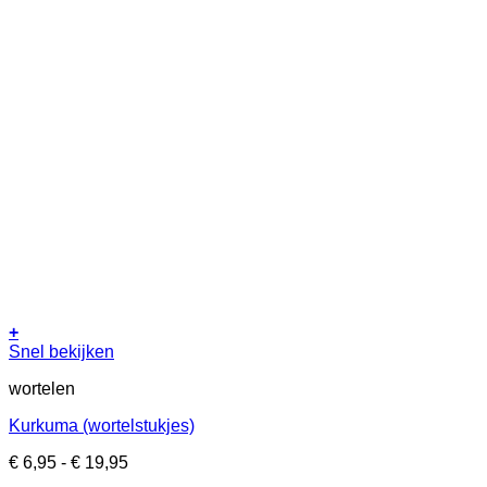
€ 13,95
worden
op
de
productpagina
+
Dit
Snel bekijken
product
wortelen
heeft
meerdere
Kurkuma (wortelstukjes)
variaties.
Deze
Prijsklasse:
€
6,95
-
€
19,95
optie
€ 6,95