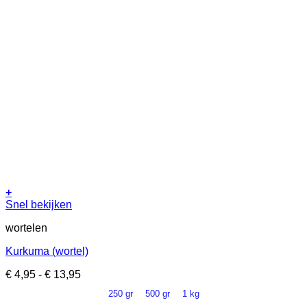
op
de
productpagina
+
Dit
Snel bekijken
product
wortelen
heeft
meerdere
Kurkuma (wortel)
variaties.
Deze
Prijsklasse:
€
4,95
-
€
13,95
optie
€ 4,95
kan
250 gr
500 gr
1 kg
tot
gekozen