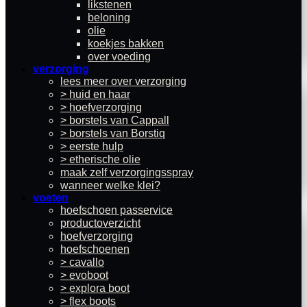
likstenen
beloning
olie
koekjes bakken
over voeding
verzorging
lees meer over verzorging
> huid en haar
> hoefverzorging
> borstels van Cappall
> borstels van Borstiq
> eerste hulp
> etherische olie
maak zelf verzorgingsspray
wanneer welke klei?
voeten
hoefschoen passervice
productoverzicht
hoefverzorging
hoefschoenen
> cavallo
> evoboot
> explora boot
> flex boots