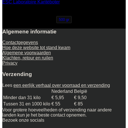
ESC Laboratoire Karitéboter
variaties.
Deze
€
26,95
optie
kan
500 gr
gekozen
worden
Algemene informatie
op
de
Contactgegevens
productpagina
Hoe deze website tot stand kwam
Algemene voorwaarden
Klachten, retour en ruilen
Privacy
Verzending
Lees
een eerlijk verhaal over voorraad en verzending
Nederland
België
Minder dan 31 kilo
€ 5,95
€ 9,50
Tussen 31 en 1000 kilo
€ 55
€ 85
Voor grotere hoeveelheden of verzending naar andere
landen kun je het beste contact opnemen.
Bezoek onze socials
V