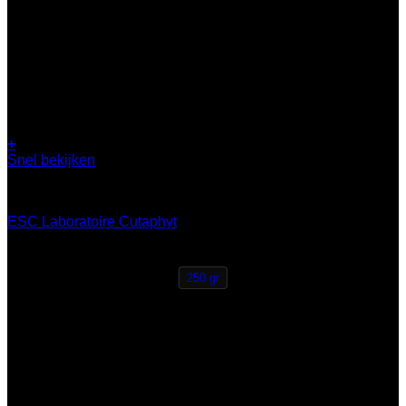
+
Dit
Snel bekijken
product
bescherming
heeft
meerdere
ESC Laboratoire Cutaphyt
variaties.
Deze
€
24,95
optie
kan
250 gr
gekozen
worden
op
de
productpagina