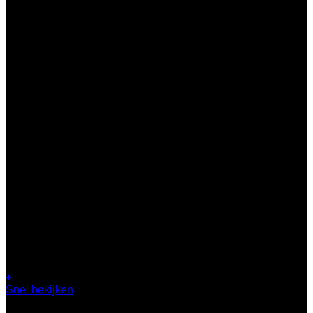
+
Dit
Snel bekijken
product