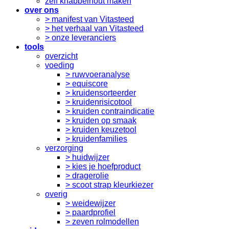
zelf knabbelhout maken
over ons
> manifest van Vitasteed
> het verhaal van Vitasteed
> onze leveranciers
tools
overzicht
voeding
> ruwvoeranalyse
> equiscore
> kruidensorteerder
> kruidenrisicotool
> kruiden contraindicatie
> kruiden op smaak
> kruiden keuzetool
> kruidenfamilies
verzorging
> huidwijzer
> kies je hoefproduct
> dragerolie
> scoot strap kleurkiezer
overig
> weidewijzer
> paardprofiel
> zeven rolmodellen