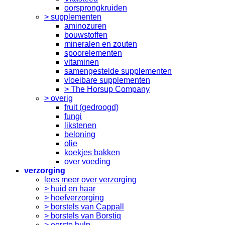
oorsprongkruiden
> supplementen
aminozuren
bouwstoffen
mineralen en zouten
spoorelementen
vitaminen
samengestelde supplementen
vloeibare supplementen
> The Horsup Company
> overig
fruit (gedroogd)
fungi
likstenen
beloning
olie
koekjes bakken
over voeding
verzorging
lees meer over verzorging
> huid en haar
> hoefverzorging
> borstels van Cappall
> borstels van Borstiq
> eerste hulp