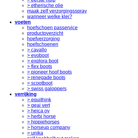
> etherische olie
maak zelf verzorgingsspray
wanneer welke klei?
voeten
hoefschoen passervice
productoverzicht
hoefverzorging
hoefschoenen
> cavallo
> evoboot
> explora boot
> flex boots
> pioneer hoof boots
> renegade boots
> scootboot
> swiss galoppers
verrijking
> equithink
> geai vert
> heica oy
> herbi horse
> hippiehorses
> horseup company
> unika