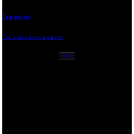
+
Dit
Snel bekijken
product
bescherming
heeft
meerdere
ESC Laboratoire Hippoderm
variaties.
Deze
€
26,95
optie
kan
500 gr
gekozen
worden
op
de
productpagina