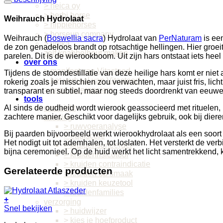
> heica oy
> herbi horse
Weihrauch Hydrolaat
> hippiehorses
> horseup company
Weihrauch (
Boswellia sacra
) Hydrolaat van
PerNaturam
is ee
> unika
de zon genadeloos brandt op rotsachtige hellingen. Hier groeit 
zelf knabbelhout maken
parelen. Dit is de wierookboom. Uit zijn hars ontstaat iets hee
over ons
> manifest van Vitasteed
Tijdens de stoomdestillatie van deze heilige hars komt er niet a
> het verhaal van Vitasteed
rokerig zoals je misschien zou verwachten, maar juist fris, lich
> onze leveranciers
transparant en subtiel, maar nog steeds doordrenkt van eeuw
tools
overzicht
Al sinds de oudheid wordt wierook geassocieerd met rituelen, me
zachtere manier. Geschikt voor dagelijks gebruik, ook bij dier
voeding
> ruwvoeranalyse
Bij paarden bijvoorbeeld werkt wierookhydrolaat als een soort
> equiscore
Het nodigt uit tot ademhalen, tot loslaten. Het versterkt de v
> kruidensorteerder
bijna ceremonieel. Op de huid werkt het licht samentrekkend, 
> kruidenrisicotool
> kruiden contraindicatie
Gerelateerde producten
> kruiden op smaak
> kruiden keuzetool
> kruidenfamilies
+
verzorging
Dit
Snel bekijken
> huidwijzer
product
> kies je hoefproduct