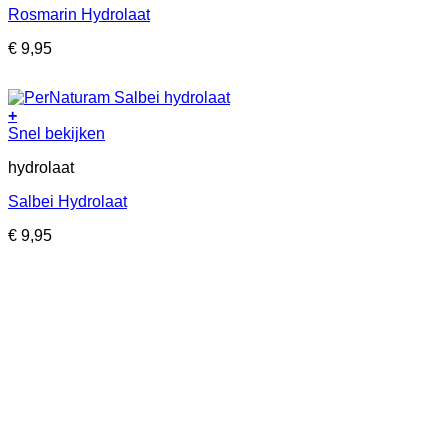
Rosmarin Hydrolaat
variaties.
Deze
€
9,95
optie
kan
gekozen
worden
+
op
Dit
Snel bekijken
de
product
productpagina
hydrolaat
heeft
meerdere
Salbei Hydrolaat
variaties.
Deze
€
9,95
optie
kan
gekozen
worden
op
de
productpagina