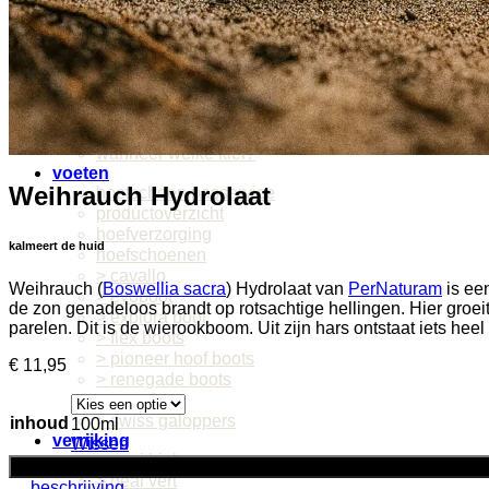
> huid en haar
> hoefverzorging
> borstels van Cappall
> borstels van Borstiq
> eerste hulp
> etherische olie
maak zelf verzorgingsspray
wanneer welke klei?
voeten
Weihrauch Hydrolaat
hoefschoen passervice
productoverzicht
hoefverzorging
kalmeert de huid
hoefschoenen
> cavallo
Weihrauch (
Boswellia sacra
) Hydrolaat van
PerNaturam
is ee
> evoboot
de zon genadeloos brandt op rotsachtige hellingen. Hier groeit 
> explora boot
parelen. Dit is de wierookboom. Uit zijn hars ontstaat iets hee
> flex boots
> pioneer hoof boots
€
11,95
> renegade boots
> scootboot
> swiss galoppers
inhoud
100ml
verrijking
Wissen
> equithink
voeg toe
> geai vert
beschrijving