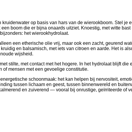
n kruidenwater op basis van hars van de wierookboom. Stel je e
een boom die er bijna onaards uitziet. Knoestig, met witte bast 
l bijzonders: het wierookhydrolaat.
lleen een etherische olie vrij, maar ook een zacht, geurend water
t kruidig en balsamisch, met iets van citroen en aarde. Het is als
enoude wijsheid.
t stilte, met contact met het hogere. In het hydrolaat blijft die
en of mensen met een gevoelige constitutie.
 energetische schoonmaak: het kan helpen bij nervositeit, emot
erbinding tussen lichaam en geest, tussen binnenwereld en buite
kalmerend en zuiverend — vooral bij onrustige, geïrriteerde of 