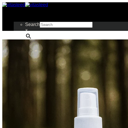
Ga
naar
inhoud
Search
×
voeding
> basisvoer
vezels, vet en eiwit
kruidenkost
> kruiden
losse kruiden
bessen
bladeren
bloemen
gemalen kruiden
schors
wortelen
zaden en pitten
vloeibare kruiden
thee voor je paard
> kruidenmixen