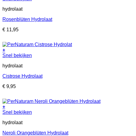
product
hydrolaat
heeft
meerdere
Rosenblüten Hydrolaat
variaties.
Deze
€
11,95
optie
kan
gekozen
worden
+
op
Dit
Snel bekijken
de
product
productpagina
hydrolaat
heeft
meerdere
Cistrose Hydrolaat
variaties.
Deze
€
9,95
optie
kan
gekozen
worden
+
op
Dit
Snel bekijken
de
product
productpagina
hydrolaat
heeft
meerdere
Neroli Orangeblüten Hydrolaat
variaties.