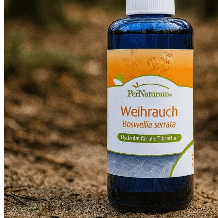
ESC Laboratoire
Natusat
Per Naturam
Vitasteed
oorsprongkruiden
> supplementen
aminozuren
bouwstoffen
mineralen en zouten
spoorelementen
vitaminen
samengestelde supplementen
vloeibare supplementen
> The Horsup Company
> overig
fruit (gedroogd)
fungi
likstenen
beloning
olie
koekjes bakken
over voeding
verzorging
lees meer over verzorging