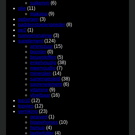
suikervrij
(6)
olie
(11)
makana
(9)
opbergen
(3)
paddenstoelenpoeder
(8)
pp2
(1)
ruwvoeranalyse
(3)
supplement
(124)
aminozuur
(15)
booster
(0)
bouwstoffen
(5)
enkelvoudig
(38)
meervoudig
(7)
mineralen
(14)
samengesteld
(38)
sporenelement
(6)
vitamine
(9)
vloeibaar
(16)
top10
(12)
topvies
(12)
verrijking
(23)
geaivert
(1)
hippiehorses
(10)
horsup
(4)
laxtierfutter
(4)