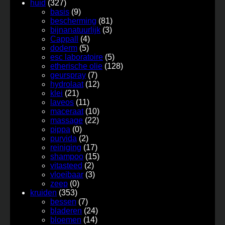
huid
(327)
basis
(9)
bescherming
(81)
bijnanatuurlijk
(3)
Cappall
(4)
doderm
(5)
esc laboratoire
(5)
etherische olie
(128)
geurspray
(7)
hydrolaat
(12)
klei
(21)
laveos
(11)
maceraat
(10)
massage
(22)
pippa
(0)
purvida
(2)
reiniging
(17)
shampoo
(15)
vitasteed
(2)
vloeibaar
(3)
zeep
(0)
kruiden
(353)
bessen
(7)
bladeren
(24)
bloemen
(14)