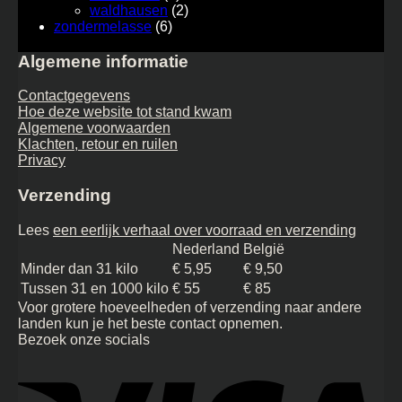
waldhausen
(2)
zondermelasse
(6)
Algemene informatie
Contactgegevens
Hoe deze website tot stand kwam
Algemene voorwaarden
Klachten, retour en ruilen
Privacy
Verzending
Lees
een eerlijk verhaal over voorraad en verzending
Nederland
België
Minder dan 31 kilo
€ 5,95
€ 9,50
Tussen 31 en 1000 kilo
€ 55
€ 85
Voor grotere hoeveelheden of verzending naar andere
landen kun je het beste contact opnemen.
Bezoek onze socials
Vi