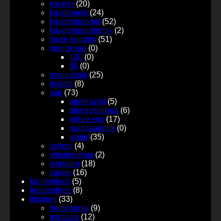
escmix
(20)
kruidenmix
(24)
kruidenpoeder
(52)
kruidenpoedermix
(2)
losse kruiden
(51)
mengkruid
(0)
100
(0)
50
(0)
natusatmix
(25)
pellets
(8)
sap
(73)
appelazijn
(5)
glucosesiroop
(6)
onbekend
(17)
raapzaadolie
(0)
water
(35)
schors
(4)
vitasteedmix
(2)
wortelen
(18)
zaden
(16)
kruidenkost
(5)
kruidenthee
(8)
liksteen
(33)
herbi horse
(9)
melasse
(12)