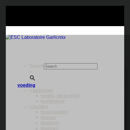
Ga
naar
inhoud
Search
×
voeding
> basisvoer
vezels, vet en eiwit
kruidenkost
> kruiden
losse kruiden
bessen
bladeren
bloemen