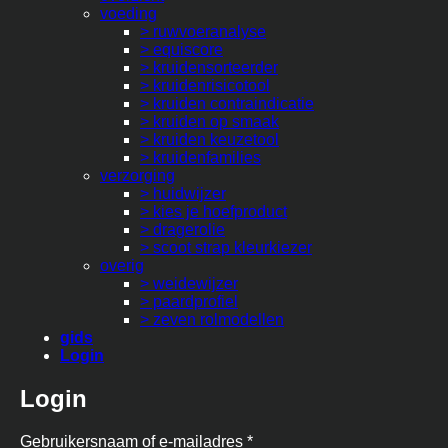
voeding
> ruwvoeranalyse
> equiscore
> kruidensorteerder
> kruidenrisicotool
> kruiden contraindicatie
> kruiden op smaak
> kruiden keuzetool
> kruidenfamilies
verzorging
> huidwijzer
> kies je hoefproduct
> dragerolie
> scoot strap kleurkiezer
overig
> weidewijzer
> paardprofiel
> zeven rolmodellen
gids
Login
Login
Vereist
Gebruikersnaam of e-mailadres
*