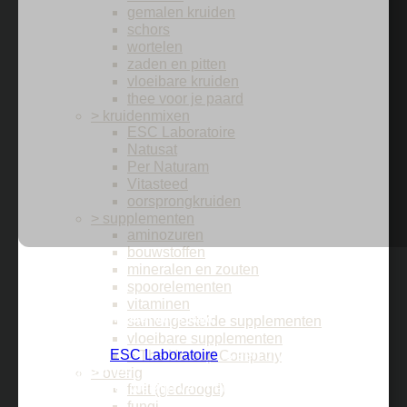
gemalen kruiden
schors
wortelen
zaden en pitten
vloeibare kruiden
thee voor je paard
> kruidenmixen
ESC Laboratoire
Natusat
Per Naturam
Vitasteed
oorsprongkruiden
> supplementen
aminozuren
bouwstoffen
mineralen en zouten
Garlicmix
spoorelementen
vitaminen
comfort voor de gewrichten van je paard
samengestelde supplementen
vloeibare supplementen
Garlixmix van
ESC Laboratoire
is ​​een unieke mix van
> The Horsup Company
knoflookgriesmeel, artisjokbladeren en brandnetel, die
> overig
bijdraagt ​​aan het welzijn van het paard.
fruit (gedroogd)
fungi