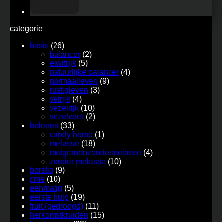
categorie
basis
(26)
balancer
(2)
eiwitrijk
(5)
natuurlijke balancer
(4)
normaalleven
(9)
rustigleven
(3)
vetrijk
(4)
vezelrijk
(10)
vezelvoer
(2)
belonen
(33)
candy horse
(1)
melasse
(18)
metgranenzondermelasse
(4)
zonder melasse
(10)
borstiq
(9)
cme
(10)
eenmalig
(5)
eerste hulp
(19)
fruit (gedroogd)
(11)
herkomstkruiden
(15)