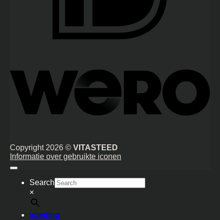
We
Copyright 2026 ©
VITASTEED
Informatie over gebruikte iconen
Search
×
voeding