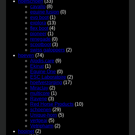
hoefschoen
(33)
cavallo
(8)
equine fusion
(0)
evo boot
(1)
explora
(13)
flex boot
(4)
pioneer
(1)
renegade
(0)
scootboot
(3)
swiss galoppers
(2)
hoeven
(74)
Alodis.care
(9)
Ekinat
(1)
Equine One
(0)
ESC Laboratoire
(2)
hoefverzorging
(17)
Miraclay
(2)
multicore
(1)
Ravene
(3)
Red Horse Products
(10)
schoenen
(29)
Unique-horn
(5)
vertgeai
(5)
Vetripharm
(2)
hooinet
(2)