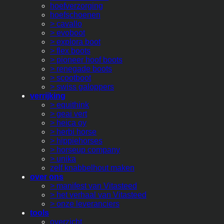
hoefverzorging
hoefschoenen
> cavallo
> evoboot
> explora boot
> flex boots
> pioneer hoof boots
> renegade boots
> scootboot
> swiss galoppers
verrijking
> equithink
> geai vert
> heica oy
> herbi horse
> hippiehorses
> horseup company
> unika
zelf knabbelhout maken
over ons
> manifest van Vitasteed
> het verhaal van Vitasteed
> onze leveranciers
tools
overzicht