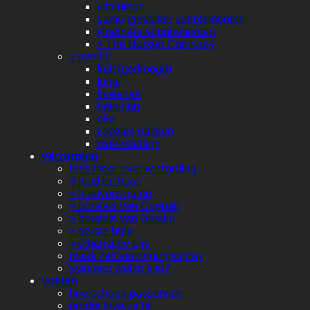
vitaminen
samengestelde supplementen
vloeibare supplementen
> The Horsup Company
> overig
fruit (gedroogd)
fungi
likstenen
beloning
olie
koekjes bakken
over voeding
verzorging
lees meer over verzorging
> huid en haar
> hoefverzorging
> borstels van Cappall
> borstels van Borstiq
> eerste hulp
> etherische olie
maak zelf verzorgingsspray
wanneer welke klei?
voeten
hoefschoen passervice
productoverzicht