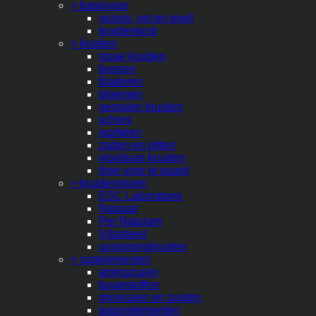
> basisvoer
vezels, vet en eiwit
kruidenkost
> kruiden
losse kruiden
bessen
bladeren
bloemen
gemalen kruiden
schors
wortelen
zaden en pitten
vloeibare kruiden
thee voor je paard
> kruidenmixen
ESC Laboratoire
Natusat
Per Naturam
Vitasteed
oorsprongkruiden
> supplementen
aminozuren
bouwstoffen
mineralen en zouten
spoorelementen