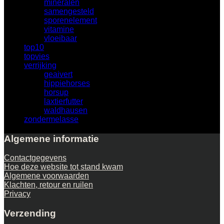
mineralen
(14)
samengesteld
(38)
sporenelement
(6)
vitamine
(9)
vloeibaar
(16)
top10
(12)
topvies
(12)
verrijking
(23)
geaivert
(1)
hippiehorses
(10)
horsup
(4)
laxtierfutter
(4)
waldhausen
(2)
zondermelasse
(6)
Algemene informatie
Contactgegevens
Hoe deze website tot stand kwam
Algemene voorwaarden
Klachten, retour en ruilen
Privacy
Verzending