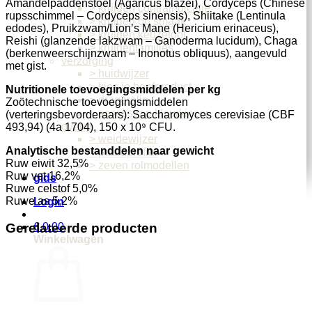
Amandelpaddenstoel (Agaricus blazei), Cordyceps (Chinese
> kruiden contraindicatie
rupsschimmel – Cordyceps sinensis), Shiitake (Lentinula
> kruiden op smaak
edodes), Pruikzwam/Lion’s Mane (Hericium erinaceus),
> kruiden keuzetool
Reishi (glanzende lakzwam – Ganoderma lucidum), Chaga
> kruidenfamilies
(berkenweerschijnzwam – Inonotus obliquus), aangevuld
verzorging
met gist.
> huidwijzer
> kies je hoefproduct
Nutritionele toevoegingsmiddelen per kg
> dragerolie
Zoötechnische toevoegingsmiddelen
> scoot strap kleurkiezer
(verteringsbevorderaars): Saccharomyces cerevisiae (CBF
overig
493,94) (4a 1704), 150 x 10⁹ CFU.
> weidewijzer
Analytische bestanddelen naar gewicht
> paardprofiel
Ruw eiwit 32,5%
> zeven rolmodellen
Ruw vet 16,2%
gids
Ruwe celstof 5,0%
Ruwe as 5,2%
Login
€
0,00
Gerelateerde producten
Winkelwagen