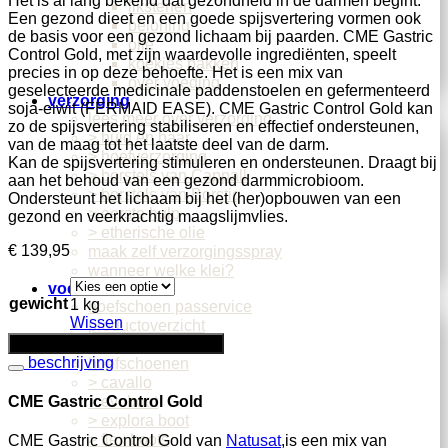
Het is al lang bekend dat gezondheid in de darmen begint.
likstenen
Een gezond dieet en een goede spijsvertering vormen ook
beloning
de basis voor een gezond lichaam bij paarden. CME Gastric
olie
Control Gold, met zijn waardevolle ingrediënten, speelt
koekjes bakken
precies in op deze behoefte. Het is een mix van
over voeding
geselecteerde medicinale paddenstoelen en gefermenteerd
verzorging
soja-eiwit (FERMAID EASE). CME Gastric Control Gold kan
lees meer over verzorging
zo de spijsvertering stabiliseren en effectief ondersteunen,
> huid en haar
van de maag tot het laatste deel van de darm.
> hoefverzorging
Kan de spijsvertering stimuleren en ondersteunen. Draagt ​​bij
> borstels van Cappall
aan het behoud van een gezond darmmicrobioom.
> borstels van Borstiq
Ondersteunt het lichaam bij het (her)opbouwen van een
> eerste hulp
gezond en veerkrachtig maagslijmvlies.
> etherische olie
€
139,95
maak zelf verzorgingsspray
wanneer welke klei?
voeten
gewicht
1 kg
hoefschoen passervice
Wissen
productoverzicht
voeg toe
hoefverzorging
beschrijving
hoefschoenen
> cavallo
> evoboot
CME Gastric Control Gold
> explora boot
> flex boots
CME Gastric Control Gold van
Natusat
,is een mix van