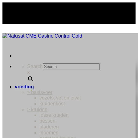
Ga
naar
inhoud
Search
×
voeding
> basisvoer
vezels, vet en eiwit
kruidenkost
> kruiden
losse kruiden
bessen
bladeren
bloemen