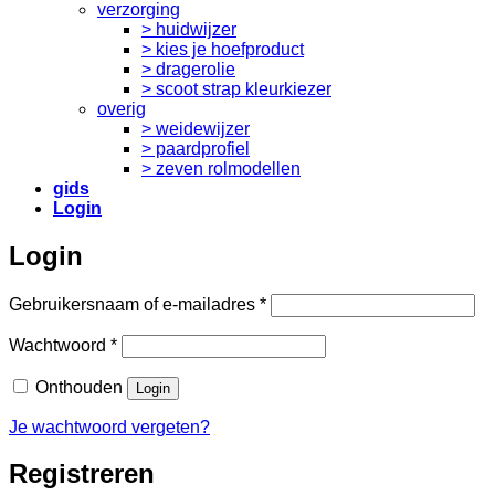
verzorging
> huidwijzer
> kies je hoefproduct
> dragerolie
> scoot strap kleurkiezer
overig
> weidewijzer
> paardprofiel
> zeven rolmodellen
gids
Login
Login
Vereist
Gebruikersnaam of e-mailadres
*
Vereist
Wachtwoord
*
Onthouden
Login
Je wachtwoord vergeten?
Registreren