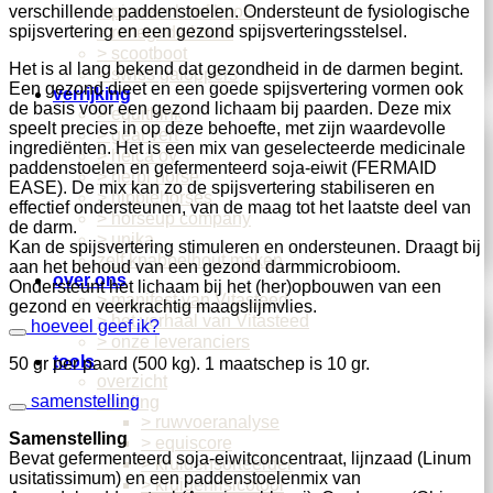
> pioneer hoof boots
verschillende paddenstoelen. Ondersteunt de fysiologische
spijsvertering en een gezond spijsverteringsstelsel.
> renegade boots
> scootboot
Het is al lang bekend dat gezondheid in de darmen begint.
> swiss galoppers
Een gezond dieet en een goede spijsvertering vormen ook
verrijking
de basis voor een gezond lichaam bij paarden. Deze mix
> equithink
speelt precies in op deze behoefte, met zijn waardevolle
> geai vert
ingrediënten. Het is een mix van geselecteerde medicinale
> heica oy
paddenstoelen en gefermenteerd soja-eiwit (FERMAID
> herbi horse
EASE). De mix kan zo de spijsvertering stabiliseren en
> hippiehorses
effectief ondersteunen, van de maag tot het laatste deel van
> horseup company
de darm.
> unika
Kan de spijsvertering stimuleren en ondersteunen. Draagt ​​bij
zelf knabbelhout maken
aan het behoud van een gezond darmmicrobioom.
over ons
Ondersteunt het lichaam bij het (her)opbouwen van een
> manifest van Vitasteed
gezond en veerkrachtig maagslijmvlies.
> het verhaal van Vitasteed
hoeveel geef ik?
> onze leveranciers
tools
50 gr per paard (500 kg). 1 maatschep is 10 gr.
overzicht
samenstelling
voeding
> ruwvoeranalyse
Samenstelling
> equiscore
Bevat gefermenteerd soja-eiwitconcentraat, lijnzaad (Linum
> kruidensorteerder
usitatissimum) en een paddenstoelenmix van
> kruidenrisicotool