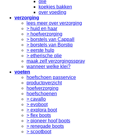
olie
koekjes bakken
over voeding
verzorging
lees meer over verzorging
> huid en haar
> hoefverzorging
> borstels van Cappall
> borstels van Borstiq
> eerste hulp
> etherische olie
maak zelf verzorgingsspray
wanneer welke klei?
voeten
hoefschoen passervice
productoverzicht
hoefverzorging
hoefschoenen
> cavallo
> evoboot
> explora boot
> flex boots
> pioneer hoof boots
> renegade boots
> scootboot