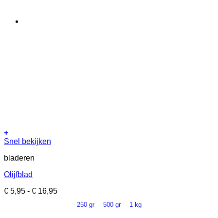
de
productpagina
+
Dit
Snel bekijken
product
bladeren
heeft
meerdere
Olijfblad
variaties.
Deze
Prijsklasse:
€
5,95
-
€
16,95
optie
€ 5,95
kan
250 gr
500 gr
1 kg
tot
gekozen
€ 16,95