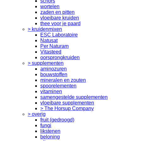
schors
wortelen
zaden en pitten
vloeibare kruiden
thee voor je paard
> kruidenmixen
ESC Laboratoire
Natusat
Per Naturam
Vitasteed
oorsprongkruiden
> supplementen
aminozuren
bouwstoffen
mineralen en zouten
spoorelementen
vitaminen
samengestelde supplementen
vloeibare supplementen
> The Horsup Company
> overig
fruit (gedroogd)
fungi
likstenen
beloning