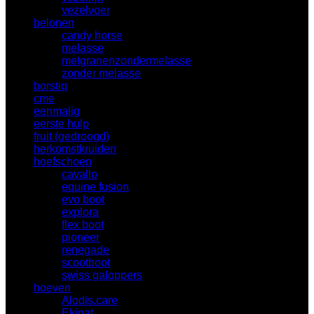
vezelvoer
(2)
belonen
(33)
candy horse
(1)
melasse
(18)
metgranenzondermelasse
(4)
zonder melasse
(10)
borstiq
(9)
cme
(10)
eenmalig
(5)
eerste hulp
(19)
fruit (gedroogd)
(11)
herkomstkruiden
(15)
hoefschoen
(33)
cavallo
(8)
equine fusion
(0)
evo boot
(1)
explora
(13)
flex boot
(4)
pioneer
(1)
renegade
(0)
scootboot
(3)
swiss galoppers
(2)
hoeven
(74)
Alodis.care
(9)
Ekinat
(1)