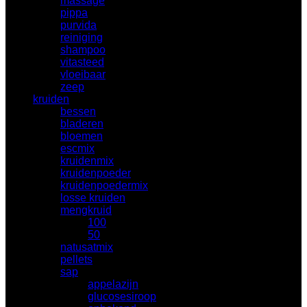
massage
(22)
pippa
(0)
purvida
(2)
reiniging
(17)
shampoo
(15)
vitasteed
(2)
vloeibaar
(3)
zeep
(0)
kruiden
(353)
bessen
(7)
bladeren
(24)
bloemen
(14)
escmix
(20)
kruidenmix
(24)
kruidenpoeder
(52)
kruidenpoedermix
(2)
losse kruiden
(51)
mengkruid
(0)
100
(0)
50
(0)
natusatmix
(25)
pellets
(8)
sap
(73)
appelazijn
(5)
glucosesiroop
(6)