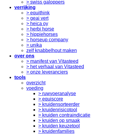
> swiss galoppers
verrijking
> equithink
> geai vert
> heica oy
> herbi horse
> hippiehorses
> horseup company
> unika
zelf knabbelhout maken
over ons
> manifest van Vitasteed
> het verhaal van Vitasteed
> onze leveranciers
tools
overzicht
voeding
> ruwvoeranalyse
> equiscore
> kruidensorteerder
> kruidenrisicotool
> kruiden contraindicatie
> kruiden op smaak
> kruiden keuzetool
> kruidenfamilies