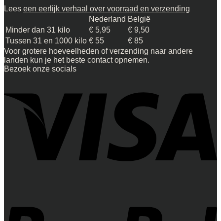
Lees
een eerlijk verhaal over voorraad en verzending
Nederland
België
Minder dan 31 kilo
€ 5,95
€ 9,50
Tussen 31 en 1000 kilo
€ 55
€ 85
Voor grotere hoeveelheden of verzending naar andere
landen kun je het beste contact opnemen.
Bezoek onze socials
V
P