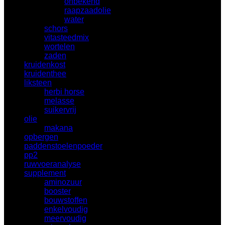
onbekend
(17)
raapzaadolie
(0)
water
(35)
schors
(4)
vitasteedmix
(2)
wortelen
(18)
zaden
(16)
kruidenkost
(5)
kruidenthee
(8)
liksteen
(33)
herbi horse
(9)
melasse
(12)
suikervrij
(6)
olie
(11)
makana
(9)
opbergen
(3)
paddenstoelenpoeder
(8)
pp2
(1)
ruwvoeranalyse
(3)
supplement
(124)
aminozuur
(15)
booster
(0)
bouwstoffen
(5)
enkelvoudig
(38)
meervoudig
(7)