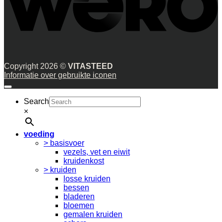
Copyright 2026 ©
VITASTEED
Informatie over gebruikte iconen
Search
×
voeding
> basisvoer
vezels, vet en eiwit
kruidenkost
> kruiden
losse kruiden
bessen
bladeren
bloemen
gemalen kruiden