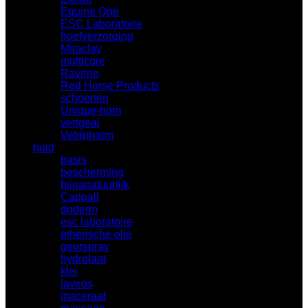
Equine One
(0)
ESC Laboratoire
(2)
hoefverzorging
(17)
Miraclay
(2)
multicore
(1)
Ravene
(3)
Red Horse Products
(10)
schoenen
(29)
Unique-horn
(5)
vertgeai
(5)
Vetripharm
(2)
huid
(327)
basis
(9)
bescherming
(81)
bijnanatuurlijk
(3)
Cappall
(4)
doderm
(5)
esc laboratoire
(5)
etherische olie
(128)
geurspray
(7)
hydrolaat
(12)
klei
(21)
laveos
(11)
maceraat
(10)